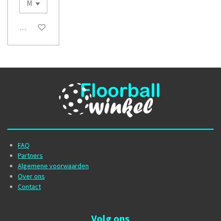
In winkelwagen
FAQ
Partners
Algemene voorwaarden
Over ons
Contact
Volg ons