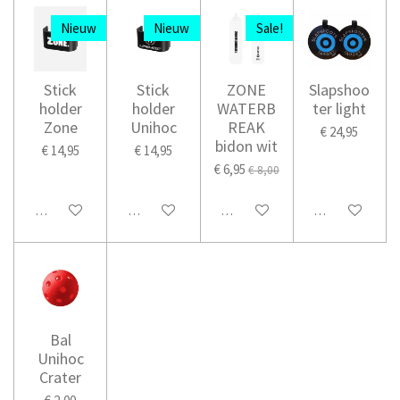
Nieuw
Nieuw
Sale!
Stick
Stick
ZONE
Slapshoo
holder
holder
WATERB
ter light
Zone
Unihoc
REAK
€ 24,95
bidon wit
€ 14,95
€ 14,95
€ 6,95
€ 8,00
In winkelwagen
In winkelwagen
In winkelwagen
In winkelwage
Bal
Unihoc
Crater