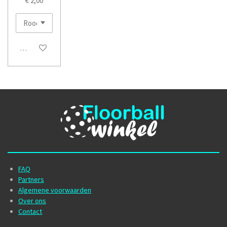
€ 2,00
In winkelwagen
FAQ
Partners
Algemene voorwaarden
Over ons
Contact