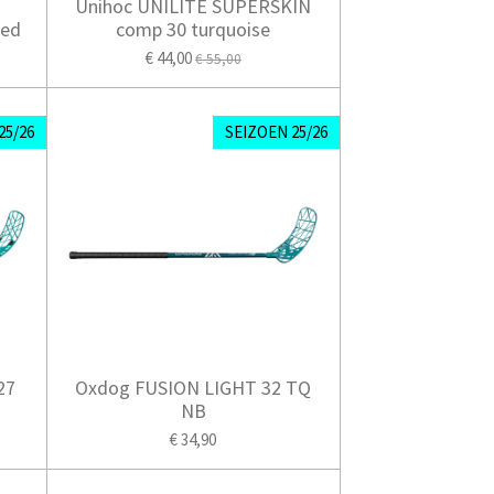
Unihoc UNILITE SUPERSKIN
red
comp 30 turquoise
€ 44,00
€ 55,00
25/26
SEIZOEN 25/26
27
Oxdog FUSION LIGHT 32 TQ
NB
€ 34,90