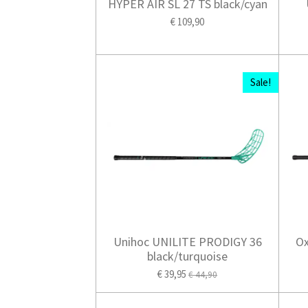
HYPER AIR SL 27 TS black/cyan
€ 109,90
Sale!
Unihoc UNILITE PRODIGY 36
O
black/turquoise
€ 39,95
€ 44,90