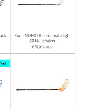
ack
Zone MONSTR composite light
28 black/silver
€ 55,00
€ 70,00
Sale!