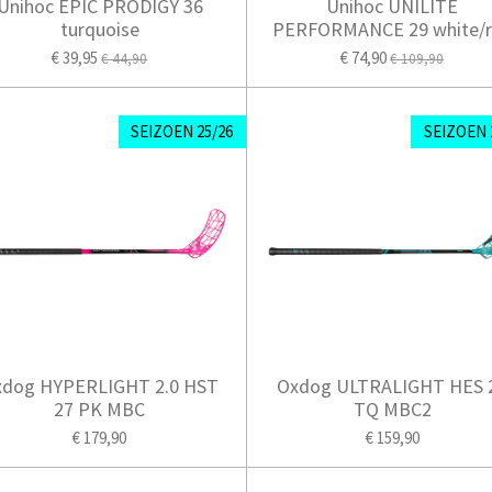
Unihoc EPIC PRODIGY 36
Unihoc UNILITE
turquoise
PERFORMANCE 29 white/
€ 39,95
€ 74,90
€ 44,90
€ 109,90
SEIZOEN 25/26
SEIZOEN 
xdog HYPERLIGHT 2.0 HST
Oxdog ULTRALIGHT HES 
27 PK MBC
TQ MBC2
€ 179,90
€ 159,90