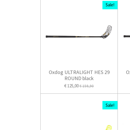
Sale!
Oxdog ULTRALIGHT HES 29
O
ROUND black
€ 125,00
€ 159,90
Sale!