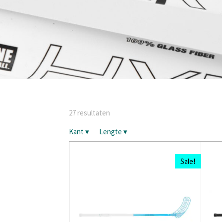
27 resultaten
Kant
▾
Lengte
▾
Sale!