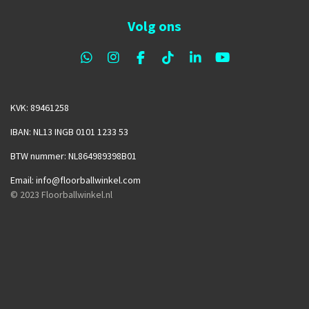
Volg ons
W
I
F
T
L
Y
h
n
a
i
i
o
a
s
c
k
n
u
t
t
e
T
k
T
KVK: 89461258
s
a
b
o
e
u
A
g
o
k
d
b
IBAN: NL13 INGB 0101 1233 53
p
r
o
I
e
p
a
k
n
BTW nummer: NL864989398B01
m
Email: info@floorballwinkel.com
© 2023
Floorballwinkel.nl