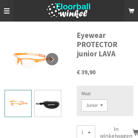
Ga
direct
naar
de
hoofdinhoud
Eyewear
PROTECTOR
junior LAVA
€ 39,90
Maat
In
winkelwagen