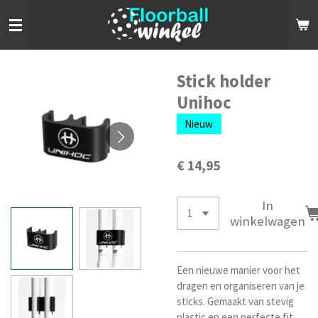
Ga
direct
naar
de
hoofdinhoud
Stick holder
Unihoc
Nieuw
€ 14,95
In
winkelwagen
Een nieuwe manier voor het
dragen en organiseren van je
sticks. Gemaakt van stevig
plastic en een perfecte fit