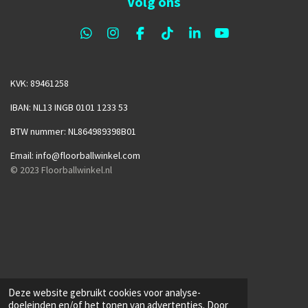
Volg ons
W
I
F
T
L
Y
h
n
a
i
i
o
a
s
c
k
n
u
t
t
e
T
k
T
KVK: 89461258
s
a
b
o
e
u
A
g
o
k
d
b
IBAN: NL13 INGB 0101 1233 53
p
r
o
I
e
p
a
k
n
BTW nummer: NL864989398B01
m
Email: info@floorballwinkel.com
© 2023
Floorballwinkel.nl
Deze website gebruikt cookies voor analyse-
doeleinden en/of het tonen van advertenties. Door