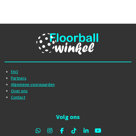
FAQ
Partners
Algemene voorwaarden
Over ons
Contact
Volg ons
W
I
F
T
L
Y