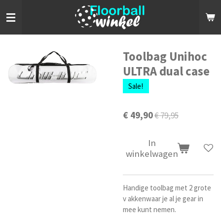
Ga
direct
naar
de
hoofdinhoud
Toolbag Unihoc
ULTRA dual case
Sale!
€ 49,90
€ 79,95
In
winkelwagen
Handige toolbag met 2 grote
v akkenwaar je al je gear in
mee kunt nemen.