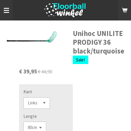
Ga
direct
naar
de
hoofdinhoud
Unihoc UNILITE
PRODIGY 36
black/turquoise
Sale!
€ 39,95
€ 44,90
Kant
Lengte