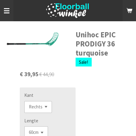
Ga
direct
naar
de
hoofdinhoud
Unihoc EPIC
PRODIGY 36
turquoise
Sale!
€ 39,95
€ 44,90
Kant
Lengte