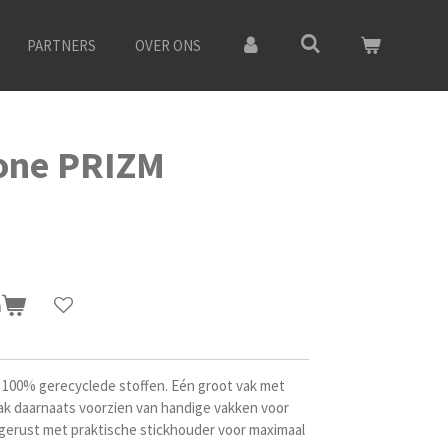
PARTNERS
OVER ONS
one PRIZM
n
 100% gerecyclede stoffen. Eén groot vak met
rvak daarnaats voorzien van handige vakken voor
tgerust met praktische stickhouder voor maximaal