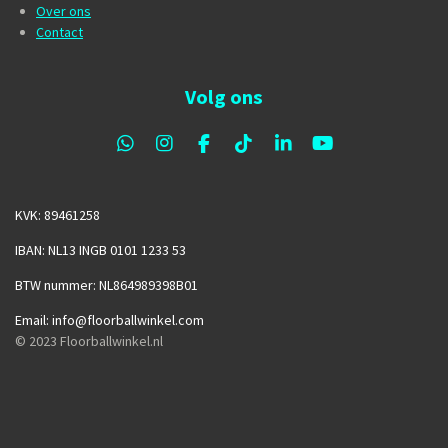
Over ons
Contact
Volg ons
W
I
F
T
L
Y
h
n
a
i
i
o
a
s
c
k
n
u
t
t
e
T
k
T
KVK: 89461258
s
a
b
o
e
u
A
g
o
k
d
b
IBAN: NL13 INGB 0101 1233 53
p
r
o
I
e
p
a
k
n
BTW nummer: NL864989398B01
m
Email: info@floorballwinkel.com
© 2023
Floorballwinkel.nl