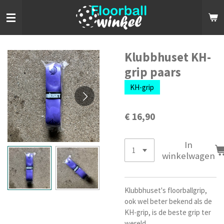
Ga
direct
naar
de
hoofdinhoud
Klubbhuset KH-
grip paars
KH-grip
€ 16,90
In
winkelwagen
Klubbhuset's floorballgrip,
ook wel beter bekend als de
KH-grip, is de beste grip ter
wereld.