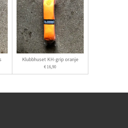
s
Klubbhuset KH-grip oranje
€ 16,90