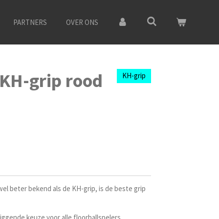
PARTNERS
OVER ONS
KH-grip rood
KH-grip
wel beter bekend als de KH-grip, is de beste grip
iggende keuze voor alle floorballspelers.