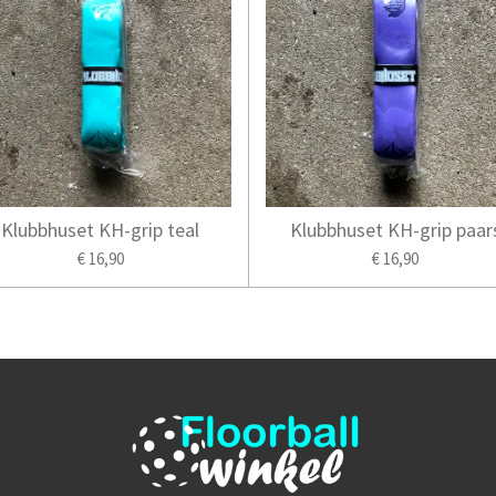
Klubbhuset KH-grip teal
Klubbhuset KH-grip paar
€ 16,90
€ 16,90