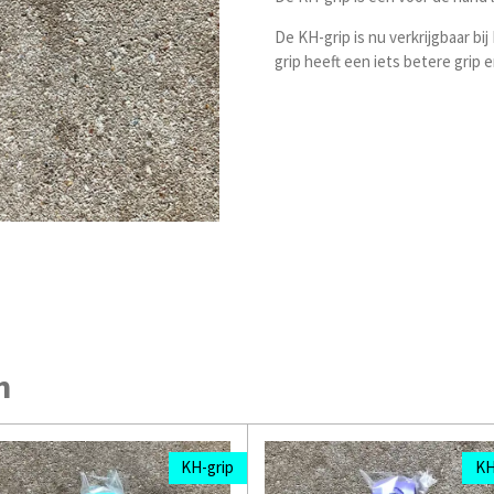
De KH-grip is nu verkrijgbaar bij
grip heeft een iets betere grip
n
KH-grip
KH