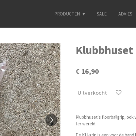
PRODUCTEN
SALE
ADVIES
Klubbhuset 
€ 16,90
Uitverkocht
Klubbhuset's floorballgrip, ook 
ter wereld.
De KH-grip is een voor de hand l