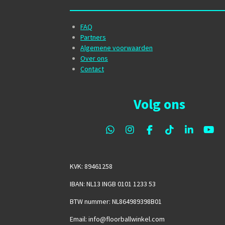
FAQ
Partners
Algemene voorwaarden
Over ons
Contact
Volg ons
W
I
F
T
L
Y
h
n
a
i
i
o
a
s
c
k
n
u
t
t
e
T
k
T
KVK: 89461258
s
a
b
o
e
u
A
g
o
k
d
b
IBAN: NL13 INGB 0101 1233 53
p
r
o
I
e
p
a
k
n
BTW nummer: NL864989398B01
m
Email: info@floorballwinkel.com