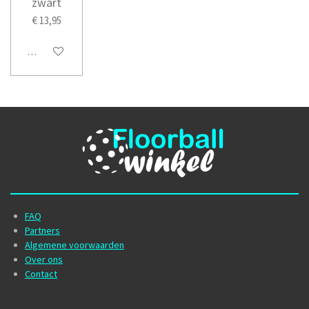
zwart
€ 13,95
In winkelwagen
FAQ
Partners
Algemene voorwaarden
Over ons
Contact