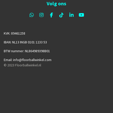
Volg ons
W
I
F
T
L
Y
h
n
a
i
i
o
a
s
c
k
n
u
t
t
e
T
k
T
KVK: 89461258
s
a
b
o
e
u
A
g
o
k
d
b
IBAN: NL13 INGB 0101 1233 53
p
r
o
I
e
p
a
k
n
BTW nummer: NL864989398B01
m
Email: info@floorballwinkel.com
© 2023
Floorballwinkel.nl