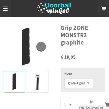
Ga
direct
naar
de
hoofdinhoud
Grip ZONE
MONSTR2
graphite
€ 18,95
Kleur
In
winkelwagen